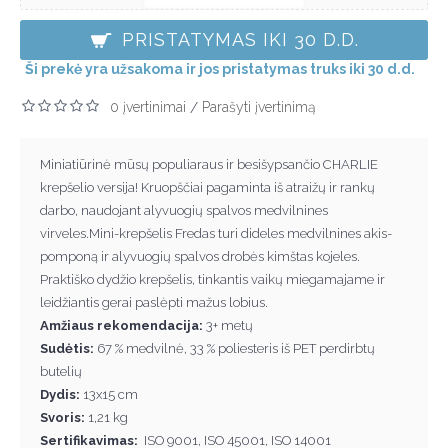
PRISTATYMAS IKI 30 D.D.
Ši prekė yra užsakoma ir jos pristatymas truks iki 30 d.d.
0 įvertinimai
Parašyti įvertinimą
/
Miniatiūrinė mūsų populiaraus ir besišypsančio CHARLIE
krepšelio versija! Kruopščiai pagaminta iš atraižų ir rankų
darbo, naudojant alyvuogių spalvos medvilnines
virveles.Mini-krepšelis Fredas turi dideles medvilnines akis-
pomponą ir alyvuogių spalvos drobės kimštas kojeles.
Praktiško dydžio krepšelis, tinkantis vaikų miegamajame ir
leidžiantis gerai paslėpti mažus lobius.
Amžiaus rekomendacija:
3+ metų
Sudėtis:
67 % medvilnė, 33 % poliesteris iš PET perdirbtų
butelių
Dydis:
13x15 cm
Svoris:
1,21 kg
Sertifikavimas:
ISO 9001, ISO 45001, ISO 14001