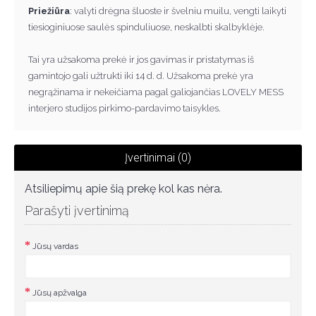
Priežiūra
: valyti drėgna šluoste ir švelniu muilu, vengti laikyti
tiesioginiuose saulės spinduliuose, neskalbti skalbyklėje.
Tai yra užsakoma prek
ė
ir jos gavimas ir pristatymas iš
gamintojo gali užtrukti iki 14 d. d. Užsakoma prek
ė
yra
negr
ą
žinama ir nekei
č
iama pagal galiojan
č
ias LOVELY MESS
interjero studijos pirkimo-pardavimo taisykles.
Įvertinimai (0)
Atsiliepimų apie šią prekę kol kas nėra.
Parašyti įvertinimą
Jūsų vardas
Jūsų apžvalga