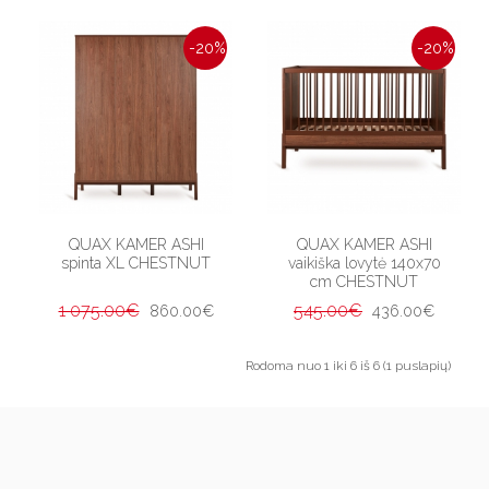
-20%
-20%
QUAX KAMER ASHI
QUAX KAMER ASHI
spinta XL CHESTNUT
vaikiška lovytė 140x70
cm CHESTNUT
1 075.00€
545.00€
860.00€
436.00€
Rodoma nuo 1 iki 6 iš 6 (1 puslapių)