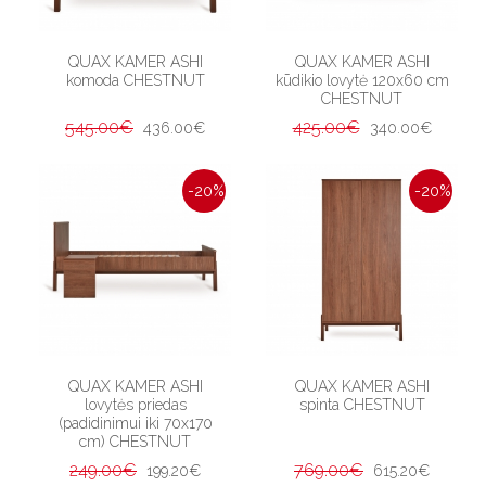
QUAX KAMER ASHI
QUAX KAMER ASHI
komoda CHESTNUT
kūdikio lovytė 120x60 cm
CHESTNUT
545.00€
425.00€
436.00€
340.00€
-20%
-20%
QUAX KAMER ASHI
QUAX KAMER ASHI
lovytės priedas
spinta CHESTNUT
(padidinimui iki 70x170
cm) CHESTNUT
249.00€
769.00€
199.20€
615.20€