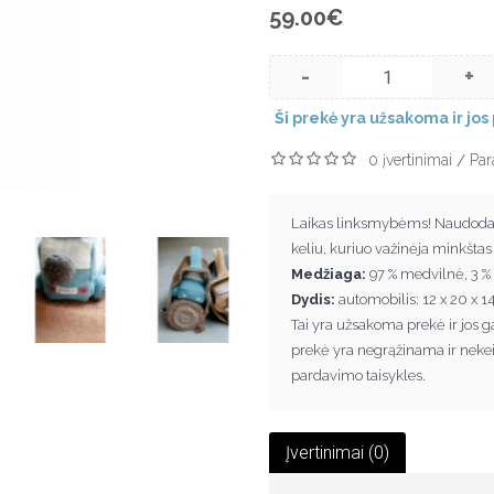
59.00€
-
+
Ši prekė yra užsakoma ir jos 
0 įvertinimai
Par
/
Laikas linksmybėms! Naudodami
keliu, kuriuo važinėja minkštas ža
Medžiaga:
97 % medvilnė, 3 % 
Dydis:
automobilis: 12 x 20 x 1
Tai yra užsakoma prek
ė
ir jos 
prek
ė
yra negr
ą
žinama ir neke
pardavimo taisykles.
Įvertinimai (0)