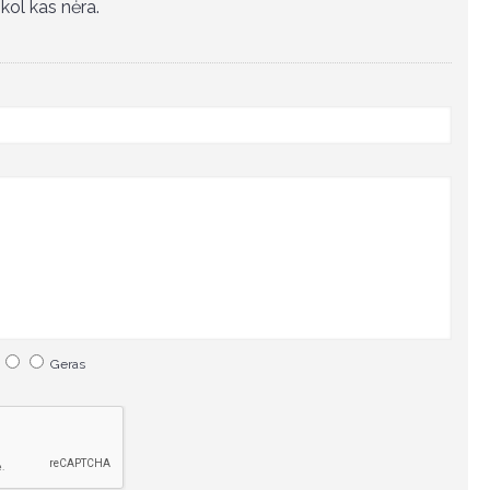
kol kas nėra.
Geras