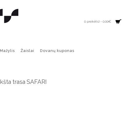
0 prekė(s) - 0.00€
Mažylis
Žaislai
Dovanų kuponas
ta trasa SAFARI