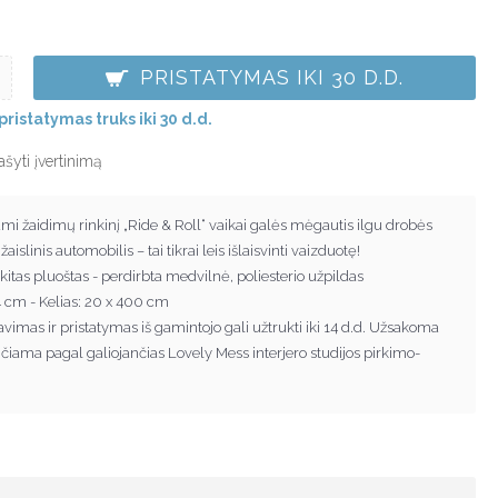
PRISTATYMAS IKI 30 D.D.
pristatymas truks iki 30 d.d.
ašyti įvertinimą
 žaidimų rinkinį „Ride & Roll“ vaikai galės mėgautis ilgu drobės
islinis automobilis – tai tikrai leis išlaisvinti vaizduotę!
kitas pluoštas - perdirbta medvilnė, poliesterio užpildas
4 cm - Kelias: 20 x 400 cm
gavimas ir pristatymas iš gamintojo gali užtrukti iki 14 d.d. Užsakoma
i
č
iama pagal galiojan
č
ias Lovely Mess interjero studijos pirkimo-