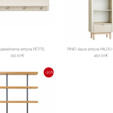
 pakabinama lentyna PETITE
PINIO siaura lentyna MIL
150.00€
450.00€
-20%