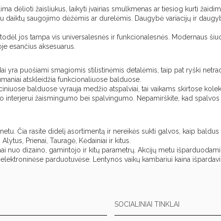
a dėlioti žaisliukus, laikyti įvairias smulkmenas ar tiesiog kurti žaidim
 su daiktų saugojimo dėžėmis ar durelėmis. Daugybė variacijų ir daugybė p
todėl jos tampa vis universalesnės ir funkcionalesnės. Modernaus šiuol
 joje esančius aksesuarus.
dai yra puošiami smagiomis stilistinėmis detalėmis, taip pat ryški netrad
sumaniai atskleidžia funkcionaliuose balduose.
niuose balduose vyrauja medžio atspalviai, tai vaikams skirtose kolekcijose
o interjerui žaismingumo bei spalvingumo. Nepamirškite, kad spalvos vaikus
rnetu. Čia rasite didelį asortimentą ir nereikės sukti galvos, kaip baldu
 Alytus, Prienai, Tauragė, Kėdainiai ir kitus.
mai nuo dizaino, gamintojo ir kitų parametrų. Akcijų metu išparduodami 
as elektroninėse parduotuvėse. Lentynos vaikų kambariui kaina išparda
SOCIALINIAI TINKLAI