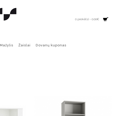
0 prekė(s) - 0.00€
Mažylis
Žaislai
Dovanų kuponas