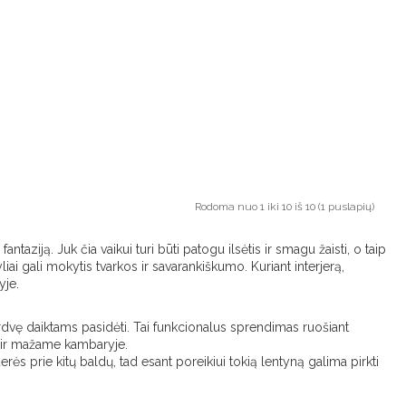
Rodoma nuo 1 iki 10 iš 10 (1 puslapių)
aziją. Juk čia vaikui turi būti patogu ilsėtis ir smagu žaisti, o taip
iai gali mokytis tvarkos ir savarankiškumo. Kuriant interjerą,
yje.
erdvę daiktams pasidėti. Tai funkcionalus sprendimas ruošiant
et ir mažame kambaryje.
 derės prie kitų baldų, tad esant poreikiui tokią lentyną galima pirkti