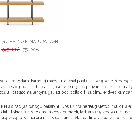
ntyna HAI NO KI NATURAL ASH
945.00€
756.00€
iai įrengdami kambarį mažyliui dažnai pasitelkia visą savo išmonę ir fant
 tiesiog būtinas baldas – jose tvarkingai telpa įvairūs daiktai, o mažyl
džiui, pastatoma lentyna gali atriboti poilsio ir žaidimų erdves kambar
kikliais, tad jas patogu pakabinti. Jos užima nedaug vietos ir sukuria 
udėti. Tokios lentynos matmenys nedideli, tad jai vietą lengva rasti n
tą vietą, o kai nereikia – ir visai nuimti. Standartiniai atspalviai puikiai