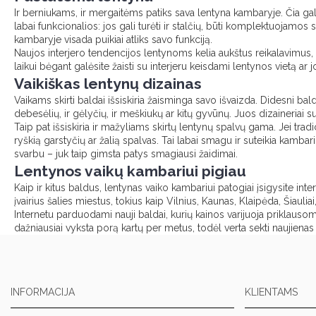
Ir berniukams, ir mergaitėms patiks sava lentyna kambaryje. Čia galim
labai funkcionalios: jos gali turėti ir stalčių, būti komplektuojamos
kambaryje visada puikiai atliks savo funkciją.
Naujos interjero tendencijos lentynoms kelia aukštus reikalavimus, 
laikui bėgant galėsite žaisti su interjeru keisdami lentynos vietą ar
Vaikiškas lentynų dizainas
Vaikams skirti baldai išsiskiria žaisminga savo išvaizda. Didesni bal
debesėlių, ir gėlyčių, ir meškiukų ar kitų gyvūnų. Juos dizaineriai 
Taip pat išsiskiria ir mažyliams skirtų lentynų spalvų gama. Jei tradici
ryškią garstyčių ar žalią spalvas. Tai labai smagu ir suteikia kambari
svarbu – juk taip gimsta patys smagiausi žaidimai.
Lentynos vaikų kambariui pigiau
Kaip ir kitus baldus, lentynas vaiko kambariui patogiai įsigysite inte
įvairius šalies miestus, tokius kaip Vilnius, Kaunas, Klaipėda, Šiauliai,
Internetu parduodami nauji baldai, kurių kainos varijuoja priklauso
dažniausiai vyksta porą kartų per metus, todėl verta sekti naujien
INFORMACIJA
KLIENTAMS