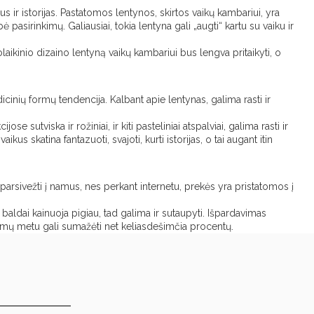
us ir istorijas. Pastatomos lentynos, skirtos vaikų kambariui, yra
asirinkimų. Galiausiai, tokia lentyna gali „augti“ kartu su vaiku ir
aikinio dizaino lentyną vaikų kambariui bus lengva pritaikyti, o
icinių formų tendencija. Kalbant apie lentynas, galima rasti ir
 sutviska ir rožiniai, ir kiti pasteliniai atspalviai, galima rasti ir
 skatina fantazuoti, svajoti, kurti istorijas, o tai augant itin
s parsivežti į namus, nes perkant internetu, prekės yra pristatomos į
baldai kainuoja pigiau, tad galima ir sutaupyti. Išpardavimas
vimų metu gali sumažėti net keliasdešimčia procentų.