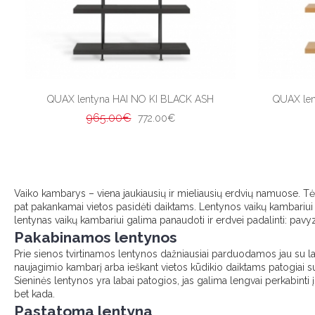
QUAX lentyna HAI NO KI BLACK ASH
QUAX le
965.00€
772.00€
Vaiko kambarys – viena jaukiausių ir mieliausių erdvių namuose. Tėvel
pat pakankamai vietos pasidėti daiktams. Lentynos vaikų kambariui yra
lentynas vaikų kambariui galima panaudoti ir erdvei padalinti: pavyz
Pakabinamos lentynos
Prie sienos tvirtinamos lentynos dažniausiai parduodamos jau su lai
naujagimio kambarį arba ieškant vietos kūdikio daiktams patogiai s
Sieninės lentynos yra labai patogios, jas galima lengvai perkabinti į ki
bet kada.
Pastatoma lentyna