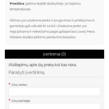
Priežiūra
: galima skalbti skalbyklėje, 30 laipsnių
temperatūroje.
Kilimas yra užsakoma prek
ė
ir jos gavimas ir pristatymas iš
gamintojo gali užtrukti iki 14 d.d. Užsakoma prek
ė
yra
negr
ą
žinama ir nekei
č
iama pagal galiojan
č
ias Lovely Mess
interjero studijos pirkimo-pardavimo taisykles.
Įvertinimai (0)
Atsiliepimų apie šią prekę kol kas nėra.
Parašyti įvertinimą
Jūsų vardas
Jūsų apžvalga