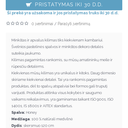
PRISTATYMAS IKI 30 D.D.
Ši prekė yra užsakoma ir jos pristatymas truks iki 30 d.d.
0 įvertinimai
Parašyti įvertinimą
/
Minkštas ir apvalus kilimas tiks kiekvienam kambariui.
Švelnios pastelinės spalvos ir minkštos dekoro detalės
suteikia jaukumo.
Kilimas pagamintas rankomis, su mūsų amatininkų meile ir
rūpesčiu detalėms.
Kiekvienas mūsų kilimas yra unikalus ir kitoks. Daug dėmesio
skiriame kiekvienai detalei. Tai yra rankomis pagamintas
produktas, dėl to spalvų atspalviai bei formos gali truputį
varijuoti. Produktas atitinka visus kokybės ir saugumo
vaikams reikalavimus, yra gaminamas taikant ISO 9001, ISO
14001, IS 18001 ir AITEX standartus.
Spalva:
Honey
Medžiaga
: 100 % natūrali medvilnė
Dydis
: skersmuo 120 cm