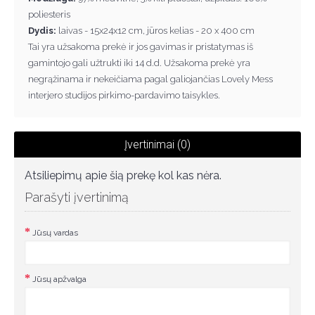
poliesteris
Dydis:
laivas - 15x24x12 cm, jūros kelias - 20 x 400 cm
Tai yra užsakoma prek
ė
ir jos gavimas ir pristatymas iš
gamintojo gali užtrukti iki 14 d.d. Užsakoma prek
ė
yra
negr
ą
žinama ir nekei
č
iama pagal galiojan
č
ias Lovely Mess
interjero studijos pirkimo-pardavimo taisykles.
Įvertinimai (0)
Atsiliepimų apie šią prekę kol kas nėra.
Parašyti įvertinimą
Jūsų vardas
Jūsų apžvalga