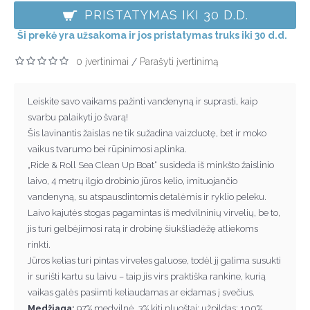
PRISTATYMAS IKI 30 D.D.
Ši prekė yra užsakoma ir jos pristatymas truks iki 30 d.d.
0 įvertinimai
Parašyti įvertinimą
/
Leiskite savo vaikams pažinti vandenyną ir suprasti, kaip
svarbu palaikyti jo švarą!
Šis lavinantis žaislas ne tik sužadina vaizduotę, bet ir moko
vaikus tvarumo bei rūpinimosi aplinka.
„Ride & Roll Sea Clean Up Boat“ susideda iš minkšto žaislinio
laivo, 4 metrų ilgio drobinio jūros kelio, imituojančio
vandenyną, su atspausdintomis detalėmis ir ryklio peleku.
Laivo kajutės stogas pagamintas iš medvilninių virvelių, be to,
jis turi gelbėjimosi ratą ir drobinę šiukšliadėžę atliekoms
rinkti.
Jūros kelias turi pintas virveles galuose, todėl jį galima susukti
ir surišti kartu su laivu – taip jis virs praktiška rankine, kurią
vaikas galės pasiimti keliaudamas ar eidamas į svečius.
Medžiaga:
97% medvilnė, 3% kiti pluoštai; užpildas: 100%