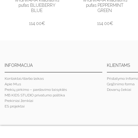
pufas BLUEBERRY
pufas PEPPERMINT
BLUE
GREEN
114.00€
114.00€
INFORMACIJA
KLIENTAMS
Kontaktai/darbo laikas
Pristatymo Informa
Apie Mus
Grąžinimo forma
Prekių pirkimo – pardavimo taisyklės
Dovanų čekiai
MB KIDS STUDIO privatumo politika
Prekiniai ženklai
ES projektai