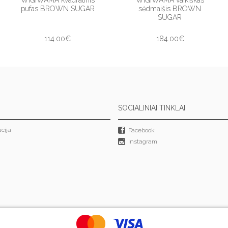
pufas BROWN SUGAR
sėdmaišis BROWN
SUGAR
114.00€
184.00€
SOCIALINIAI TINKLAI
cija
Facebook
Instagram