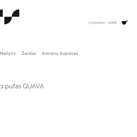
0 prekė(s) - 0.00€
Mažylis
Žaislai
Dovanų kuponas
is pufas GUAVA