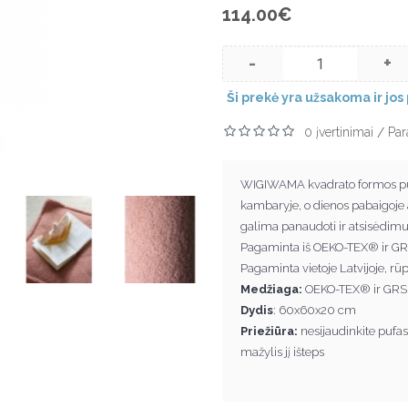
114.00€
-
+
Ši prekė yra užsakoma ir jos 
0 įvertinimai
Par
/
WIGIWAMA kvadrato formos pufas
kambaryje, o dienos pabaigoje an
galima panaudoti ir atsisėdimui,
Pagaminta iš OEKO-TEX® ir GRS
Pagaminta vietoje Latvijoje, rū
Medžiaga:
OEKO-TEX® ir GRS® s
Dydis
: 60x60x20 cm
Priežiūra:
nesijaudinkite pufas
mažylis jį išteps