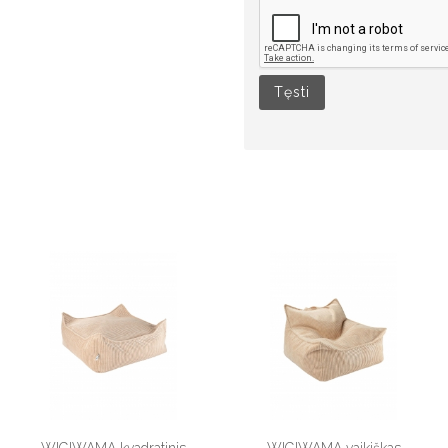
Tęsti
WIGIWAMA kvadratinis
WIGIWAMA vaikiškas