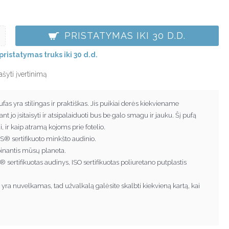
PRISTATYMAS IKI 30 D.D.
pristatymas truks iki 30 d.d.
ašyti įvertinimą
 yra stilingas ir praktiškas. Jis puikiai derės kiekviename
t jo įsitaisyti ir atsipalaiduoti bus be galo smagu ir jauku. Šį pufą
 ir kaip atramą kojoms prie fotelio.
® sertifikuoto minkšto audinio.
pinantis mūsų planeta.
ertifikuotas audinys, ISO sertifikuotas poliuretano putplastis
 yra nuvelkamas, tad užvalkalą galėsite skalbti kiekvieną kartą, kai