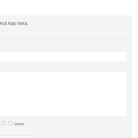
kol kas nėra.
Geras