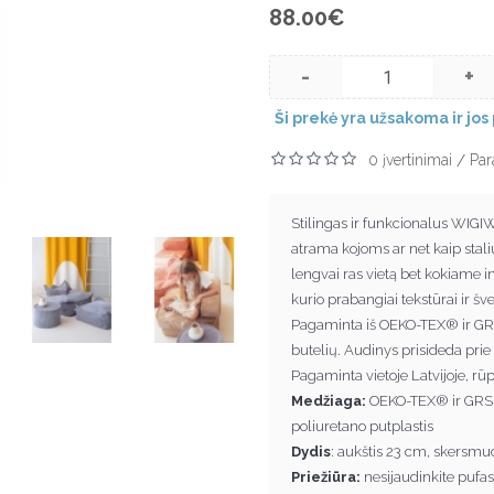
88.00€
-
+
Ši prekė yra užsakoma ir jos 
0 įvertinimai
Par
/
Stilingas ir funkcionalus WIGI
atrama kojoms ar net kaip stali
lengvai ras vietą bet kokiame i
kurio prabangiai tekstūrai ir š
Pagaminta iš OEKO-TEX® ir GRS
butelių. Audinys prisideda pri
Pagaminta vietoje Latvijoje, rū
Medžiaga:
OEKO-TEX® ir GRS® s
poliuretano putplastis
Dydis
: aukštis 23 cm, skersmu
Priežiūra:
nesijaudinkite pufas