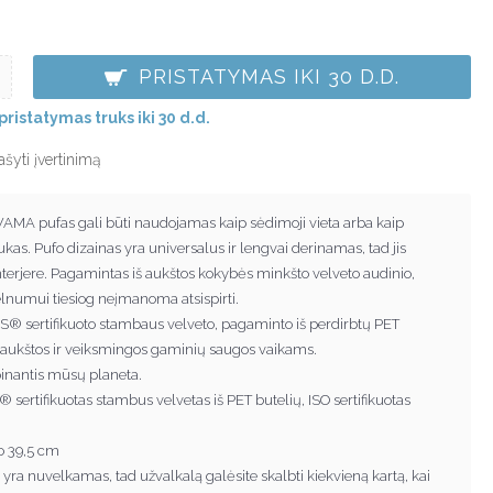
PRISTATYMAS IKI 30 D.D.
pristatymas truks iki 30 d.d.
ašyti įvertinimą
WAMA pufas gali būti naudojamas kaip sėdimoji vieta arba kaip
ukas. Pufo dizainas yra universalus ir lengvai derinamas, tad jis
nterjere. Pagamintas iš aukštos kokybės minkšto velveto audinio,
velnumui tiesiog neįmanoma atsispirti.
® sertifikuoto stambaus velveto, pagaminto iš perdirbtų PET
e aukštos ir veiksmingos gaminių saugos vaikams.
pinantis mūsų planeta.
ertifikuotas stambus velvetas iš PET butelių, ISO sertifikuotas
o 39,5 cm
 yra nuvelkamas, tad užvalkalą galėsite skalbti kiekvieną kartą, kai