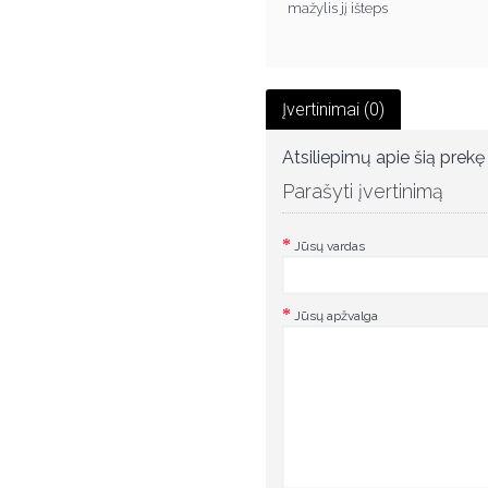
mažylis jį išteps
Įvertinimai (0)
Atsiliepimų apie šią prekę 
Parašyti įvertinimą
Jūsų vardas
Jūsų apžvalga