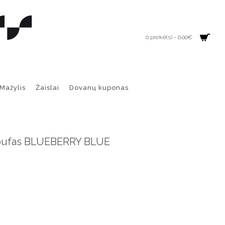
0 prekė(s) - 0.00€
Mažylis
Žaislai
Dovanų kuponas
pufas BLUEBERRY BLUE