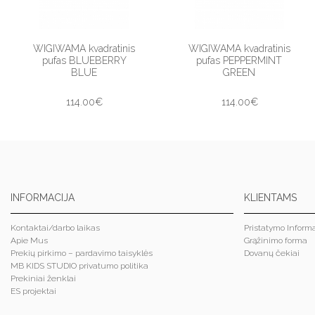
WIGIWAMA kvadratinis
WIGIWAMA kvadratinis
pufas BLUEBERRY
pufas PEPPERMINT
BLUE
GREEN
114.00€
114.00€
INFORMACIJA
KLIENTAMS
Kontaktai/darbo laikas
Pristatymo Informa
Apie Mus
Grąžinimo forma
Prekių pirkimo – pardavimo taisyklės
Dovanų čekiai
MB KIDS STUDIO privatumo politika
Prekiniai ženklai
ES projektai