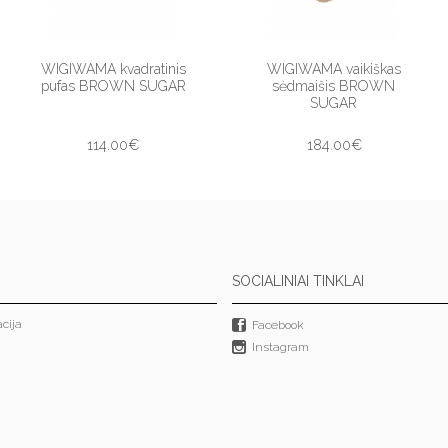
WIGIWAMA kvadratinis
WIGIWAMA vaikiškas
pufas BROWN SUGAR
sėdmaišis BROWN
SUGAR
114.00€
184.00€
SOCIALINIAI TINKLAI
cija
Facebook
Instagram