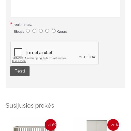
Įvertinimas:
Blogas
Geras
Tęsti
Susijusios prekės
-20%
-20%