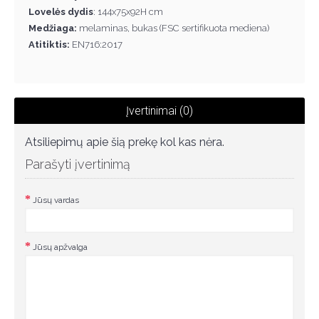
Lovelės dydis
: 144x75x92H cm
Medžiaga:
melaminas, bukas (FSC sertifikuota mediena)
Atitiktis:
EN716:2017
Įvertinimai (0)
Atsiliepimų apie šią prekę kol kas nėra.
Parašyti įvertinimą
Jūsų vardas
Jūsų apžvalga