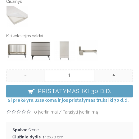
Čiužinys
Kiti kolekcijos baldai
-
+
PRISTATYMAS IKI 30 D.D.
Ši prekė yra užsakoma ir jos pristatymas truks iki 30 d.d.
0 įvertinimai
Parašyti įvertinimą
/
Spalva:
Stone
Čiužinio dydis
: 140x70 cm