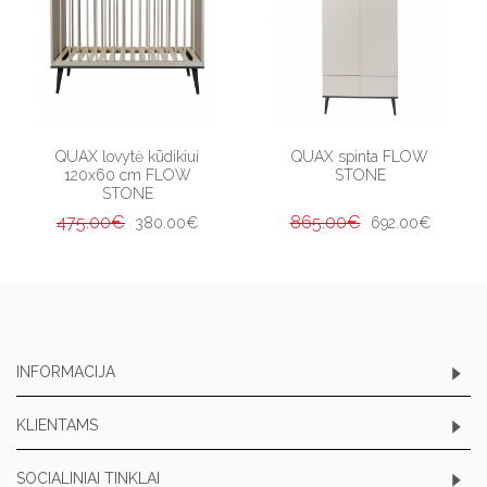
QUAX lovytė kūdikiui
QUAX spinta FLOW
120x60 cm FLOW
STONE
STONE
475.00€
865.00€
380.00€
692.00€
INFORMACIJA
KLIENTAMS
SOCIALINIAI TINKLAI