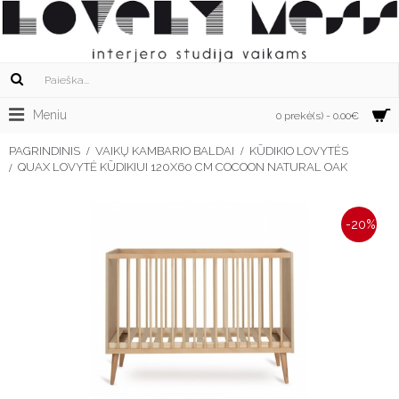
Meniu
0 prekė(s) - 0.00€
PAGRINDINIS
VAIKŲ KAMBARIO BALDAI
KŪDIKIO LOVYTĖS
QUAX LOVYTĖ KŪDIKIUI 120X60 CM COCOON NATURAL OAK
-20%