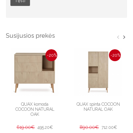
Tęsti
Susijusios prekės
-20%
-20%
QUAX komoda
QUAX spinta COCOON
COCOON NATURAL
NATURAL OAK
OAK
619.00€
890.00€
495.20€
712.00€