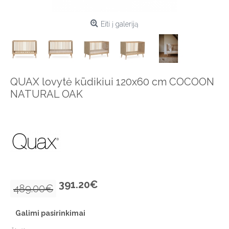
Eiti į galeriją
QUAX lovytė kūdikiui 120x60 cm COCOON
NATURAL OAK
391.20€
489.00€
Galimi pasirinkimai