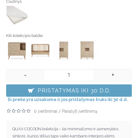
Čiužinys
Kiti kolekcijos baldai
-
+
PRISTATYMAS IKI 30 D.D.
Ši prekė yra užsakoma ir jos pristatymas truks iki 30 d.d.
0 įvertinimai
Parašyti įvertinimą
/
QUAX COCOON kolekcija – tai minimalizmo ir asmenybės
sintezė, kurios stilius taps vaiko kambario interjero ašimi.