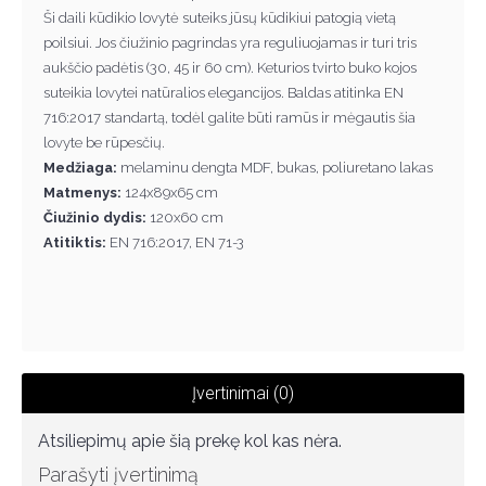
Ši daili kūdikio lovytė suteiks jūsų kūdikiui patogią vietą
poilsiui. Jos čiužinio pagrindas yra reguliuojamas ir turi tris
aukščio padėtis (30, 45 ir 60 cm). Keturios tvirto buko kojos
suteikia lovytei natūralios elegancijos. Baldas atitinka EN
716:2017 standartą, todėl galite būti ramūs ir mėgautis šia
lovyte be rūpesčių.
Medžiaga:
melaminu dengta MDF, bukas, poliuretano lakas
Matmenys:
124x89x65 cm
Čiužinio dydis:
120x60 cm
Atitiktis:
EN 716:2017, EN 71-3
Įvertinimai (0)
Atsiliepimų apie šią prekę kol kas nėra.
Parašyti įvertinimą