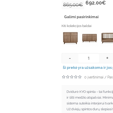
692.00€
865.00€
Galimi pasirinkimai
Kiti kolekcijos baldai
-
+
Ši prekė yra užsakoma ir jos 
0 įvertinimai
Par
/
Dvidurė KYO spinta – tai funkcij
ir šilti medžio atspalviai. Mi
sistema suteikia interjerui tvar
Už dviejų spintos durų slepiasi