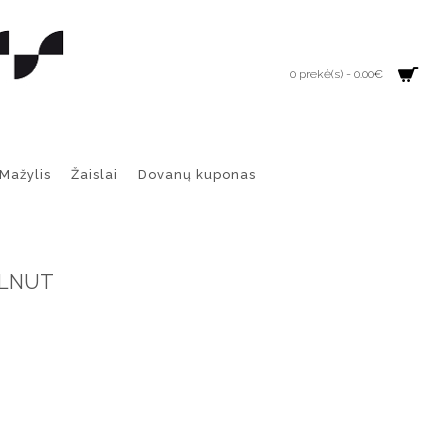
0 prekė(s) - 0.00€
Mažylis
Žaislai
Dovanų kuponas
ALNUT