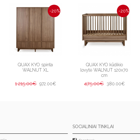
-20%
-20%
QUAX KYO spinta
QUAX KYO kūdikio
WALNUT XL
lovytė WALNUT 120x70
cm
1 215.00€
475.00€
972.00€
380.00€
SOCIALINIAI TINKLAI
cija