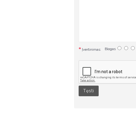
Blogas
Įvertinimas:
Tęsti