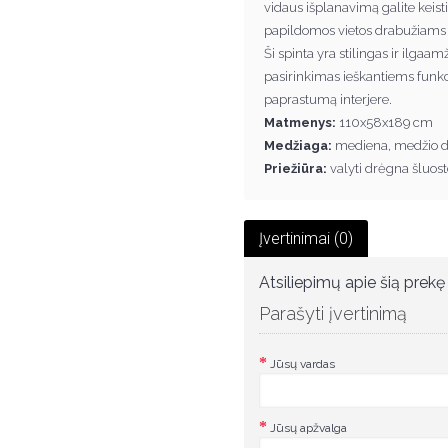
vidaus išplanavimą galite keisti
papildomos vietos drabužiams 
Ši spinta yra stilingas ir ilgaa
pasirinkimas ieškantiems funkc
paprastumą interjere.
Matmenys:
110x58x189 cm
Medžiaga:
mediena, medžio dr
Priežiūra:
valyti drėgna šluost
Įvertinimai (0)
Atsiliepimų apie šią prekę 
Parašyti įvertinimą
Jūsų vardas
Jūsų apžvalga