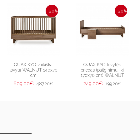
-20%
-20%
QUAX KYO vaikiška
QUAX KYO lovytės
lovytė WALNUT 140x70
priedas (pailginimui iki
cm
170x70 cm) WALNUT
609.00€
249.00€
487.20€
199.20€