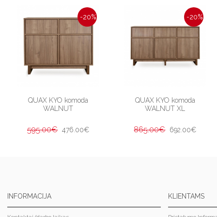
-20%
-20%
QUAX KYO komoda
QUAX KYO komoda
WALNUT
WALNUT XL
595.00€
865.00€
476.00€
692.00€
INFORMACIJA
KLIENTAMS
Kontaktai/darbo laikas
Pristatymo Informa