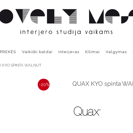
 PREKĖS
Vaikiški baldai
Interjeras
Kilimai
Valgymas
 KYO SPINTA WALNUT
QUAX KYO spinta W
-20%