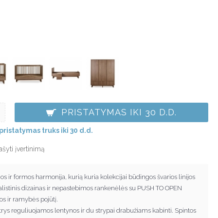
PRISTATYMAS IKI 30 D.D.
pristatymas truks iki 30 d.d.
ašyti įvertinimą
os ir formos harmonija, kurią kuria kolekcijai būdingos švarios linijos
nimalistinis dizainas ir nepastebimos rankenėlės su PUSH TO OPEN
kos ir ramybės pojūtį.
 trys reguliuojamos lentynos ir du strypai drabužiams kabinti. Spintos