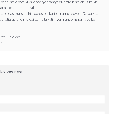
 pagal savo poreikius. Apačioje esantys du erdvūs stalčiai suteikia
ar aksesuarams laikyti.
mžis baldas, kuris puikiai derės bet kurioje namų erdvėje. Tai puikus
ionalių sprendimų daiktams laikyti ir vertinantiems ramybę bei
ožlių plokštė
e
kol kas nėra.