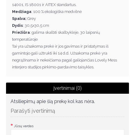
14001, IS 18001 ir AITEX standartus.
Medžiaga
: 100 % ekologiška medvilnė
Spalva:
Grey
Dydis
: 30,5x30,5 cm
Priežiūra
: galima skalbti skalbyklėje, 30 laipsnių
temperatūroje
Tai yra užsakoma prek
ė
ir jos gavimas ir pristatymas iš
gamintojo gali užtrukti iki 14 d.d. Užsakoma prek
ė
yra
negr
ą
žinama ir nekei
č
iama pagal galiojan
č
ias Lovely Mess
interjero studijos pirkimo-pardavimo taisykles.
Įvertinimai (0)
Atsiliepimų apie šią prekę kol kas nėra.
Parašyti įvertinimą
Jūsų vardas