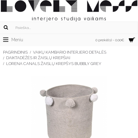
Meniu
0 prekė(s) - 0.00€
PAGRINDINIS
VAIKŲ KAMBARIO INTERJERO DETALĖS
DAIKTADĖŽĖS IR ŽAISLŲ KREPŠIAI
LORENA CANALS ŽAISLŲ KREPŠYS BUBBLY GREY