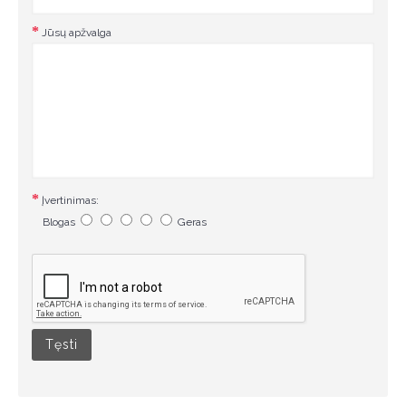
Jūsų apžvalga
Įvertinimas:
Blogas
Geras
Tęsti