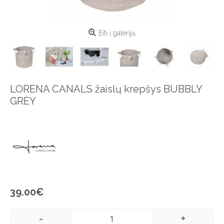
Eiti į galeriją
LORENA CANALS žaislų krepšys BUBBLY
GREY
39.00€
-
+