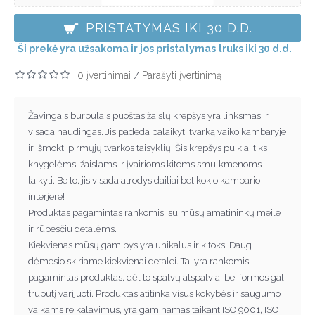
PRISTATYMAS IKI 30 D.D.
Ši prekė yra užsakoma ir jos pristatymas truks iki 30 d.d.
0 įvertinimai
Parašyti įvertinimą
/
Žavingais burbulais puoštas žaislų krepšys yra linksmas ir
visada naudingas. Jis padeda palaikyti tvarką vaiko kambaryje
ir išmokti pirmųjų tvarkos taisyklių. Šis krepšys puikiai tiks
knygelėms, žaislams ir įvairioms kitoms smulkmenoms
laikyti. Be to, jis visada atrodys dailiai bet kokio kambario
interjere!
Produktas pagamintas rankomis, su mūsų amatininkų meile
ir rūpesčiu detalėms.
Kiekvienas mūsų gamibys yra unikalus ir kitoks. Daug
dėmesio skiriame kiekvienai detalei. Tai yra rankomis
pagamintas produktas, dėl to spalvų atspalviai bei formos gali
truputį varijuoti. Produktas atitinka visus kokybės ir saugumo
vaikams reikalavimus, yra gaminamas taikant ISO 9001, ISO