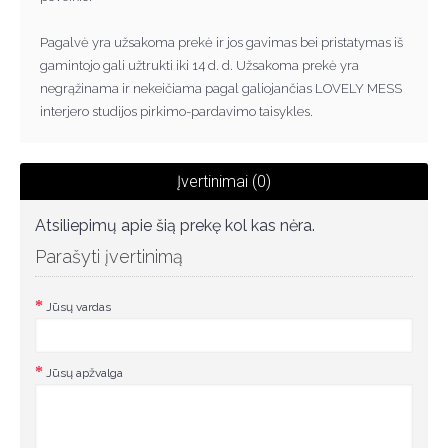
Pagalvė yra užsakoma prek
ė
ir jos gavimas bei pristatymas iš
gamintojo gali užtrukti iki 14 d. d. Užsakoma prek
ė
yra
negr
ą
žinama ir nekei
č
iama pagal galiojan
č
ias LOVELY MESS
interjero studijos pirkimo-pardavimo taisykles.
Įvertinimai (0)
Atsiliepimų apie šią prekę kol kas nėra.
Parašyti įvertinimą
Jūsų vardas
Jūsų apžvalga