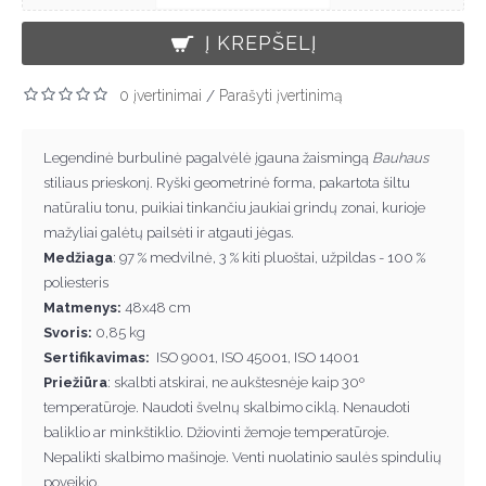
Į KREPŠELĮ
0 įvertinimai
Parašyti įvertinimą
/
Legendinė burbulinė pagalvėlė įgauna žaismingą
Bauhaus
stiliaus prieskonį. Ryški geometrinė forma, pakartota šiltu
natūraliu tonu, puikiai tinkančiu jaukiai grindų zonai, kurioje
mažyliai galėtų pailsėti ir atgauti jėgas.
Medžiaga
: 97 % medvilnė, 3 % kiti pluoštai, užpildas - 100 %
poliesteris
Matmenys:
48x48 cm
Svoris:
0,85 kg
Sertifikavimas:
ISO 9001, ISO 45001, ISO 14001
Priežiūra
: skalbti atskirai, ne aukštesnėje kaip 30º
temperatūroje. Naudoti švelnų skalbimo ciklą. Nenaudoti
baliklio ar minkštiklio. Džiovinti žemoje temperatūroje.
Nepalikti skalbimo mašinoje. Venti nuolatinio saulės spindulių
poveikio.