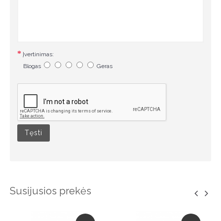
Įvertinimas:
Blogas
Geras
Tęsti
Susijusios prekės