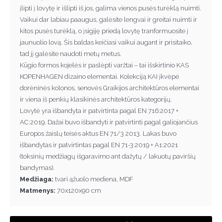
įlipti į lovytę ir išlipti iš jos, galima vienos pusės turėklą nuimti.
Vaikui dar labiau paaugus, galėsite lengvai ir greitai nuimti ir
kitos pusės turėklą, o įsigiję priedą lovytę tranformuosite į
jaunuolio lovą. Šis baldas keičiasi vaikui augant ir prisitaiko,
tad jį galėsite naudoti metų metus.
Kūgio formos kojelės ir paslėpti varžtai – tai išskirtinio KAS
KOPENHAGEN dizaino elementai. Kolekciją KAI įkvėpė
dorėninės kolonos, senovės Graikijos architektūros elementai
ir viena iš penkių klasikinės architektūros kategorijų.
Lovytė yra išbandyta ir patvirtinta pagal EN 716:2017 +
AC:2019. Dažai buvo išbandyti ir patvirtinti pagal galiojančius
Europos žaislų teisės aktus EN 71/3 2013. Lakas buvo
išbandytas ir patvirtintas pagal EN 71-3:2019 + A1:2021
(toksinių medžiagų išgaravimo ant dažytų / lakuotų paviršių
bandymas).
Medžiaga:
tvari ąžuolo mediena, MDF
Matmenys:
70x120x90 cm