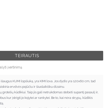
TEIRAUTIS
ašyti įvertinimą
 išaugus KUMI lopšiuką, yra KIMI lova. Jos dydis yra 120x60 cm, tad
šsiskiria ervdvės pojūčiu ir šiuolaikišku dizainu.
ų grotelių kūdikiui. Taip jis gali netrukdomas stebėti supantį pasaulį ir,
s kur įstrigti jo kojytei ar rankytei. Be to, kai nėra strypų, kūdikis
tą.