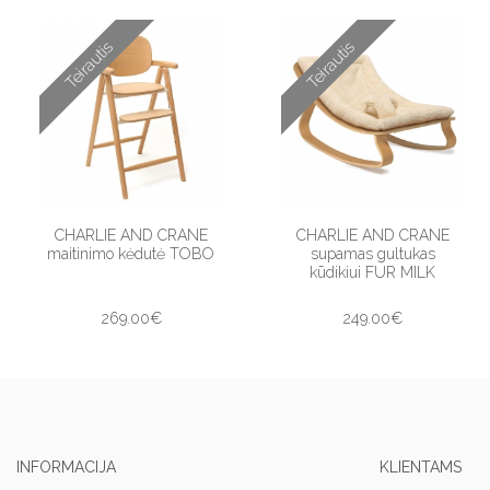
Teirautis
Teirautis
CHARLIE AND CRANE
CHARLIE AND CRANE
maitinimo kėdutė TOBO
supamas gultukas
kūdikiui FUR MILK
269.00€
249.00€
INFORMACIJA
KLIENTAMS