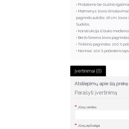
• Pristatome be čiužinio (galima
• Matmenys: lovos išmatavimai:
pagrindo aukštis: 16 cm; lovos
Sudėtis:
• Konstrukcija iš buko medienos
• Beržo faneros lovos pagrindas
• Tinklinis pagrindas: 100 % po
• Nėriniai: 100 % poliesteris (apv
Įvertinimai (0)
Atsiliepimų apie šią prekę 
Parašyti įvertinimą
Jūsų vardas
Jūsų apžvalga