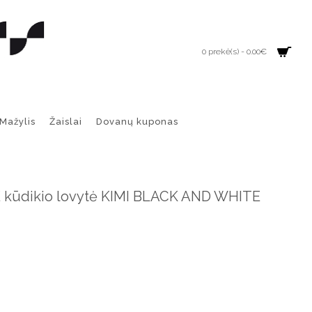
0 prekė(s) - 0.00€
Mažylis
Žaislai
Dovanų kuponas
kūdikio lovytė KIMI BLACK AND WHITE