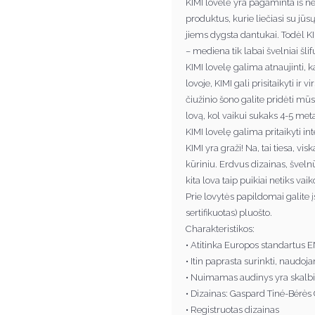
KIMI lovelė yra pagaminta iš n
produktus, kurie liečiasi su jūsų
jiems dygsta dantukai. Todėl 
– mediena tik labai švelniai šlif
KIMI lovelę galima atnaujinti, k
lovoje, KIMI gali prisitaikyti ir v
čiužinio šono galite pridėti m
lovą, kol vaikui sukaks 4-5 metai
KIMI lovelę galima pritaikyti inte
KIMI yra graži! Na, tai tiesa, v
kūriniu. Erdvus dizainas, švel
kita lova taip puikiai netiks vai
Prie lovytės papildomai galite įs
sertifikuotas) pluošto.
Charakteristikos:
• Atitinka Europos standartus
• Itin paprasta surinkti, naudo
• Nuimamas audinys yra skalb
• Dizainas: Gaspard Tiné-Bérès
• Registruotas dizainas