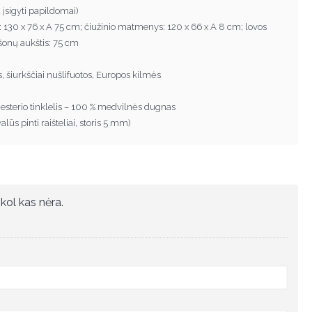
 įsigyti papildomai)
 130 x 76 x A 75 cm; čiužinio matmenys: 120 x 66 x A 8 cm; lovos
 šonų aukštis: 75 cm
, šiurkščiai nušlifuotos, Europos kilmės
liesterio tinklelis – 100 % medvilnės dugnas
alūs pinti raišteliai, storis 5 mm)
kol kas nėra.