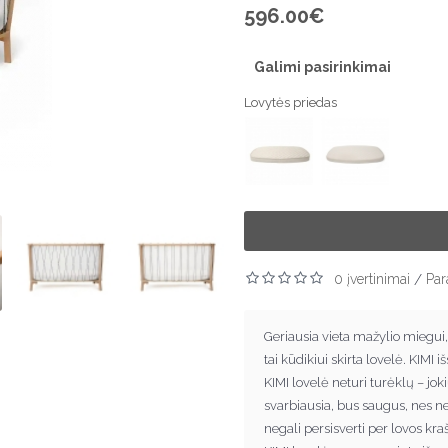
596.00€
Galimi pasirinkimai
Lovytės priedas
0 įvertinimai
Par
/
Geriausia vieta mažylio miegui,
tai kūdikiui skirta lovelė. KIMI i
KIMI lovelė neturi turėklų – joki
svarbiausia, bus saugus, nes nebu
negali persisverti per lovos kraš