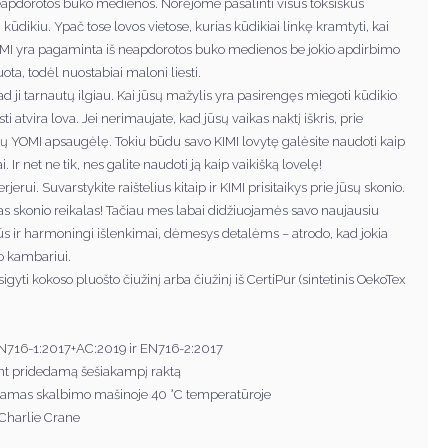
eapdorotos buko medienos. Norėjome pašalinti visus toksiškus
 kūdikiu. Ypač tose lovos vietose, kurias kūdikiai linkę kramtyti, kai
KIMI yra pagaminta iš neapdorotos buko medienos be jokio apdirbimo
uota, todėl nuostabiai maloni liesti.
ad ji tarnautų ilgiau. Kai jūsų mažylis yra pasirengęs miegoti kūdikio
irsti atvira lova. Jei nerimaujate, kad jūsų vaikas naktį iškris, prie
ūsų YOMI apsaugėlę. Tokiu būdu savo KIMI lovytę galėsite naudoti kaip
. Ir net ne tik, nes galite naudoti ją kaip vaikišką lovelę!
rjerui. Suvarstykite raištelius kitaip ir KIMI prisitaikys prie jūsų skonio.
iskas skonio reikalas! Tačiau mes labai didžiuojamės savo naujausiu
nūs ir harmoningi išlenkimai, dėmesys detalėms – atrodo, kad jokia
ko kambariui.
igyti kokoso pluošto čiužinį arba čiužinį iš CertiPur (sintetinis OekoTex
 EN716-1:2017+AC:2019 ir EN716-2:2017
jant pridedamą šešiakampį raktą
iamas skalbimo mašinoje 40 °C temperatūroje
 Charlie Crane