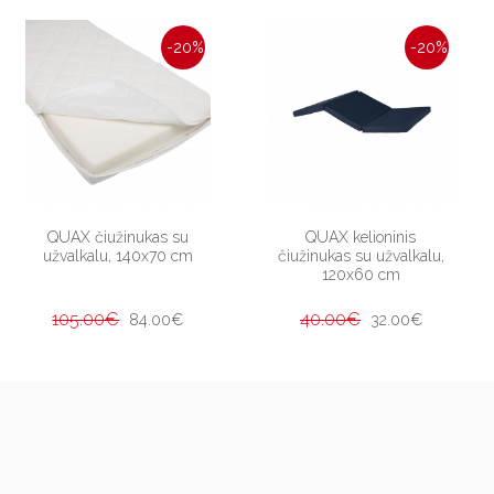
-20%
-20%
QUAX čiužinukas su
QUAX kelioninis
užvalkalu, 140x70 cm
čiužinukas su užvalkalu,
120x60 cm
105.00€
40.00€
84.00€
32.00€