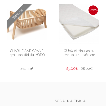
Teirautis
-20%
CHARLIE AND CRANE
QUAX čiužinukas su
lopšiukas kūdikiui KODO
užvalkalu, 120x60 cm
85.00€
68.00€
414.00€
SOCIALINIAI TINKLAI